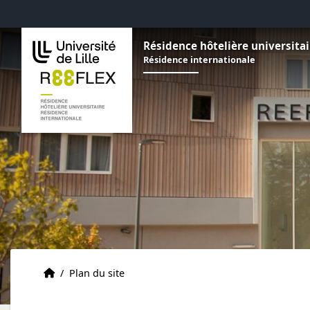
Aller au menu
Aller au contenu
Aller au pied de page
Résidence hôtelière universitai
Résidence internationale
Accueil
Accueil
/
Plan du site