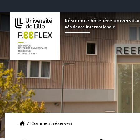
Aller au menu
Aller au contenu
Aller au pied de page
Résidence hôtelière universitai
Résidence internationale
Accueil
Accueil
/
Comment réserver?