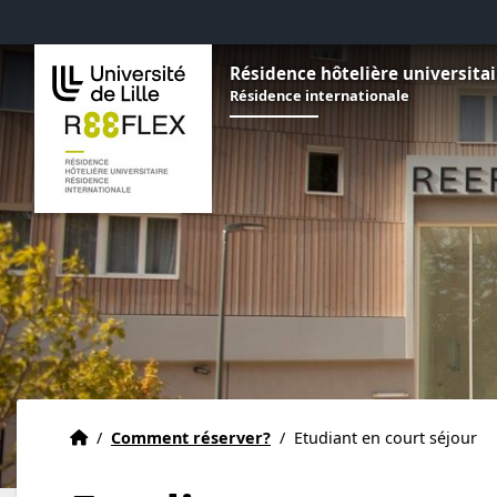
Aller au menu
Aller au contenu
Aller au pied de page
Résidence hôtelière universitai
Résidence internationale
Accueil
Accueil
/
Comment réserver?
/
Etudiant en court séjour