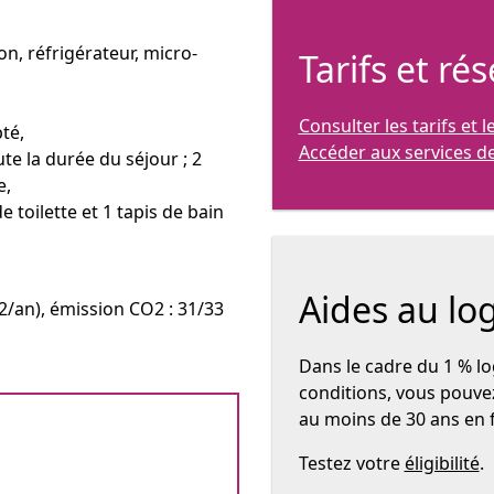
on, réfrigérateur, micro-
Tarifs et ré
Consulter les tarifs et 
té,
Accéder aux services de
ute la durée du séjour ; 2
e,
de toilette et 1 tapis de bain
Aides au l
/an), émission CO2 : 31/33
Dans le cadre du 1 % 
conditions, vous pouvez
au moins de 30 ans en 
Testez votre
éligibilité
.